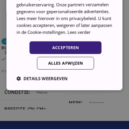
gebruikerservaring. Onze partners verzamelen
gegevens voor gepersonaliseerde advertenties.
Lees meer hierover in ons privacybeleid. U kunt
cookies accepteren, weigeren of later aanpassen
in de Cookie-instellingen.
Lees verder
Siemens SN63EX04TE –
-11%
Inbouwvaatwasser – 60cm
ACCEPTEREN
BOSCH SBV4ECX28E
In stock
Inbouwvaatwasser 60cm
In stock
ALLES AFWIJZEN
€
599,00
€
779,00
€
879,00
Toevoegen Aan Winkelwagen
DETAILS WEERGEVEN
Toevoegen Aan Winkelwagen
CONDITIE
Nieuw
CONDITIE
Nieuw
Strikt noodzakelijk
Prestatie
Targeting
MERK
Siemens
BREEDTE (IN CM)
Functioneel
BREEDTE (IN CM)
Strikt noodzakelijke cookies maken de kernfunctionaliteiten
60 cm
van de website mogelijk, zoals gebruikersaanmelding en