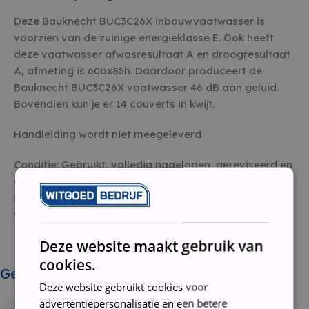
Deze Bauknecht BUC3C26X inbouwvaatwasser is
voorzien van de zuinige energieklasse E. Ook heeft
deze vaatwasser afwasresultaat A en droogresultaat
A, afmeting is 60bx85h. Daardoor produceert de
Bauknecht BUC3C26X vaatwasser 46 dB aan geluid.
Bovendien kun je er 14 couverts in kwijt.
Handleiding wordt niet meegeleverd
Conditie: Gebruikt, volledig nagelopen, gereviseerd en
gereinigd
Staat: Tweedehands
Garantie: 3 maanden
Deze website maakt gebruik van
cookies.
Gerelateerde producten
Deze website gebruikt cookies voor
advertentiepersonalisatie en een betere