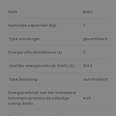
Merk
Beko
Nominale capaciteit (kg)
7
Type wasdroger
geventileerd
Energie-efficiëntieklasse (1)
C
Jaarlijks energieverbruik (kWh) (2)
519.5
Type besturing
automatisch
Energieverbruik van het standaard
katoenprogramma bij volledige
4.25
lading (kWh)