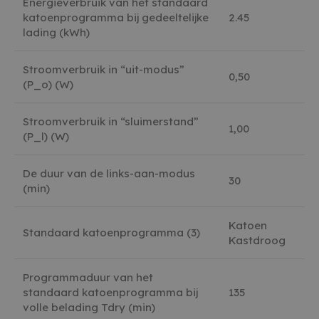
Energieverbruik van het standaard
katoenprogramma bij gedeeltelijke
2.45
lading (kWh)
Stroomverbruik in “uit-modus”
0,50
(P_o) (W)
Stroomverbruik in “sluimerstand”
1,00
(P_l) (W)
De duur van de links-aan-modus
30
(min)
Katoen
Standaard katoenprogramma (3)
Kastdroog
Programmaduur van het
standaard katoenprogramma bij
135
volle belading Tdry (min)