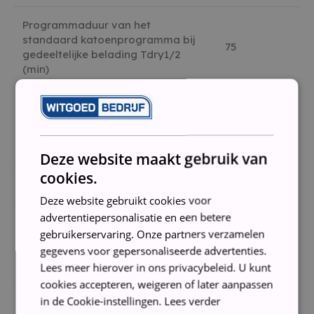
Programmaduur van het
standaard katoenprogramma bij
75
gedeeltelijke belading Tdry1/2
(min)
Gewogen programmaduur van het
standaard katoenprogramma bij
101
volle en gedeeltelijke belading Tt
(min)
Deze website maakt gebruik van
cookies.
Condensatie-efficiëntieklasse (4)
NA
Deze website gebruikt cookies voor
advertentiepersonalisatie en een betere
Gemiddelde condensatie-
gebruikerservaring. Onze partners verzamelen
efficiëntie van het standaard
0
gegevens voor gepersonaliseerde advertenties.
katoenprogramma bij volledige
lading Cdry
Lees meer hierover in ons privacybeleid. U kunt
cookies accepteren, weigeren of later aanpassen
in de Cookie-instellingen.
Lees verder
Gemiddelde condensatie-