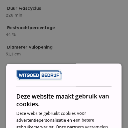
Duur wascyclus
228 min
Restvochtpercentage
44 %
Diameter vulopening
31,1 cm
Wasvoorkeuren
Extra snel (<60 min), Gevoelige huid, Sportkleding,
Vermindert slijtage, Zuinig met water en energie
Functionele kenmerken
Deze website maakt gebruik van
cookies.
Gebruiksgemak
Deze website gebruikt cookies voor
Automatisch uitschakelen, Automatische
advertentiepersonalisatie en een betere
wasmiddeldosering, Bediening via app,
gebruikerservaring. Onze partners verzamelen
Kledingbeschermende trommel, Resttijdindicator,