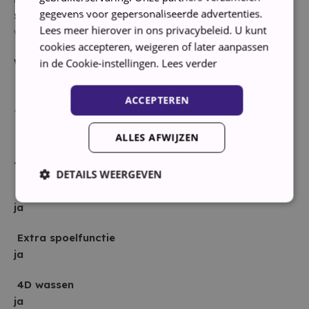
gegevens voor gepersonaliseerde advertenties.
Startuitstel, Stoomfunctie, Zelfreinigende
Lees meer hierover in ons privacybeleid. U kunt
wasmiddellade, [Beladingssensor]
cookies accepteren, weigeren of later aanpassen
Wasfuncties
in de Cookie-instellingen.
Lees verder
Waskwaliteit
ACCEPTEREN
Topklasse
ALLES AFWIJZEN
Kleding beschermende trommel
Ja
DETAILS WEERGEVEN
Beladingssensor
ja
Strikt noodzakelijk
Prestatie
Targeting
Extra spoelfunctie
Functioneel
ja
Strikt noodzakelijke cookies maken de kernfunctionaliteiten
4D wassen
van de website mogelijk, zoals gebruikersaanmelding en
accountbeheer. De website kan niet goed worden gebruikt
ja
zonder de strikt noodzakelijke cookies.