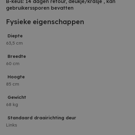
B-keus: 14 dagen retour, deukje/krasje , kan
gebruikerssporen bevatten
Fysieke eigenschappen
Diepte
63,5 cm
Breedte
60 cm
Hoogte
85 cm
Gewicht
68 kg
Standaard draairichting deur
Links