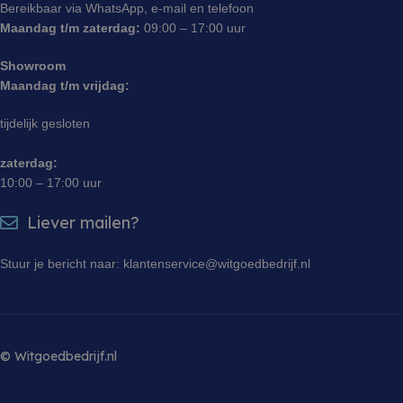
Bereikbaar via WhatsApp, e-mail en telefoon
sbjs_session
.witgoedbedrijf.nl
29 minuten 55
Deze cooki
Maandag t/m zaterdag:
09:00 – 17:00 uur
seconden
gebruikt o
gebruikersa
sessies te
Showroom
prestaties 
Maandag t/m vrijdag:
bruikbaarh
website te 
zodat u ku
tijdelijk gesloten
hoe bezoe
met de web
zaterdag:
10:00 – 17:00 uur
Liever mailen?
Stuur je bericht naar: klantenservice@witgoedbedrijf.nl
© Witgoedbedrijf.nl