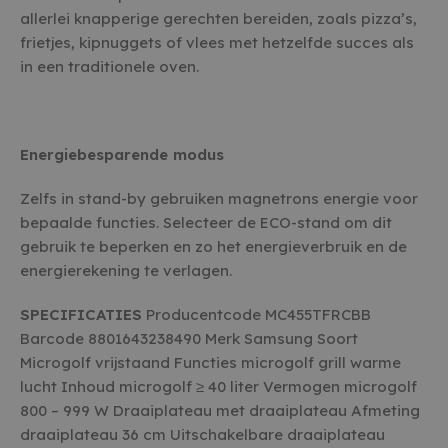
onthoud
banner 
allerlei knapperige gerechten bereiden, zoals pizza’s,
Script.c
frietjes, kipnuggets of vlees met hetzelfde succes als
noodzake
Google Privacy Policy
te werke
in een traditionele oven.
cf_clearance
1 jaar
Deze co
Cloudflare, Inc.
gebruikt
.witgoedbedrijf.nl
CloudFla
vertrou
te identi
Energiebesparende modus
beveilig
op basis
adres va
Zelfs in stand-by gebruiken magnetrons energie voor
te omzei
essentie
bepaalde functies. Selecteer de ECO-stand om dit
onderst
veilighe
gebruik te beperken en zo het energieverbruik en de
website 
het bied
energierekening te verlagen.
bescher
kwaadaa
bezoeker
SPECIFICATIES
Producentcode MC455TFRCBB
Barcode 8801643238490 Merk Samsung Soort
Microgolf vrijstaand Functies microgolf grill warme
lucht Inhoud microgolf ≥ 40 liter Vermogen microgolf
AANBIEDER /
800 – 999 W Draaiplateau met draaiplateau Afmeting
NAAM
VERVALD
AANBIEDER /
DOMEIN
NAAM
VERVALDATUM
OMSCHRIJ
draaiplateau 36 cm Uitschakelbare draaiplateau
DOMEIN
woodmart_recently_viewed_products
welcomebaby.sk
1 wee