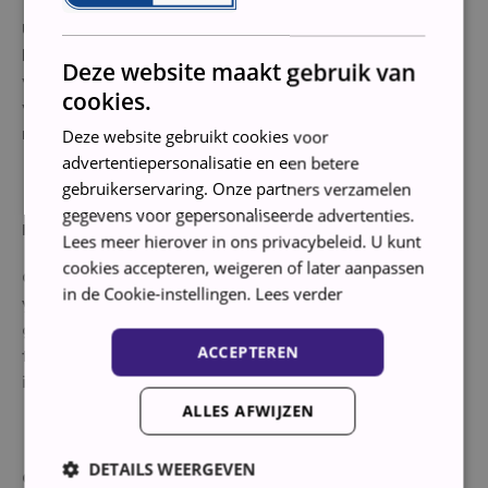
U hoeft geen eigen instellingen te maken! Tijdens het
koken meet de geïntegreerde vochtigheidssensor de
Deze website maakt gebruik van
vochtigheidsgraad en past automatisch het
cookies.
vermogen en de kooktijd aan voor optimale
resultaten.
Deze website gebruikt cookies voor
advertentiepersonalisatie en een betere
gebruikerservaring. Onze partners verzamelen
gegevens voor gepersonaliseerde advertenties.
Maak verse pasta en yoghurt
Lees meer hierover in ons privacybeleid. U kunt
cookies accepteren, weigeren of later aanpassen
Geniet van zelfgemaakte pasta of yoghurt met de
in de Cookie-instellingen.
Lees verder
yoghurt- en deegrijzingsfunctie. Deze functie maakt
gebruik van geavanceerde technologie om de gisting
ACCEPTEREN
te bevorderen en de warmte aan te passen aan de
ideale temperatuur voor het rijzen.
ALLES AFWIJZEN
DETAILS WEERGEVEN
Gemakkelijke stoomreiniging