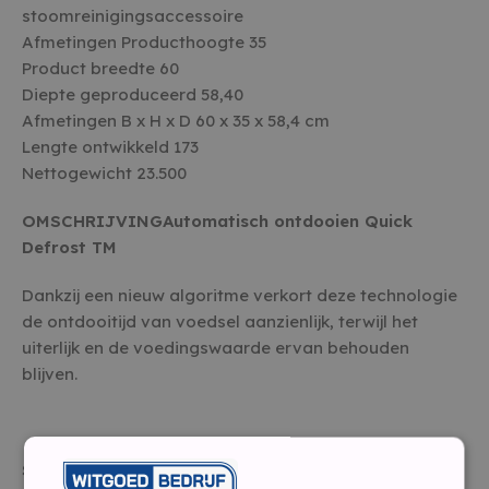
stoomreinigingsaccessoire
Afmetingen Producthoogte 35
Product breedte 60
Diepte geproduceerd 58,40
Afmetingen B x H x D 60 x 35 x 58,4 cm
Lengte ontwikkeld 173
Nettogewicht 23.500
OMSCHRIJVING
Automatisch ontdooien Quick
Defrost TM
Dankzij een nieuw algoritme verkort deze technologie
de ontdooitijd van voedsel aanzienlijk, terwijl het
uiterlijk en de voedingswaarde ervan behouden
blijven.
Smart Sense TM intuïtief koken