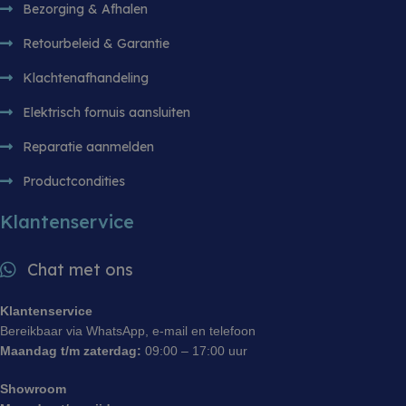
gebruikers
Bezorging & Afhalen
verschillende
begrijpen.
Microsoft-
domeinen,
Retourbeleid & Garantie
sbjs_udata
.witgoedbedrijf.nl
Sessie
Deze cooki
waardoor
gebruikt o
gebruikers
gebruikers
kunnen worden
Klachtenafhandeling
gegevens o
gevolgd.
de effectiv
reclameca
Elektrisch fornuis aansluiten
monitoren 
analyseren
Reparatie aanmelden
gebruikers
website te 
Productcondities
sbjs_session
.witgoedbedrijf.nl
29 minuten 55
Deze cooki
seconden
gebruikt o
gebruikersa
Klantenservice
sessies te
prestaties 
bruikbaarh
website te 
Chat met ons
zodat u ku
hoe bezoe
met de web
Klantenservice
Bereikbaar via WhatsApp, e-mail en telefoon
Maandag t/m zaterdag:
09:00 – 17:00 uur
Showroom