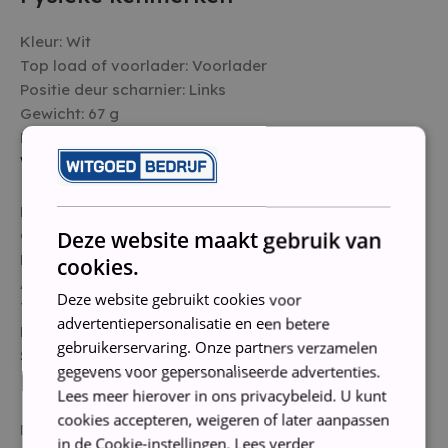
Kleur: Wit
Top load of voorlader: Voorlader
Positie deur scharnier: Links
Gewicht: 67 g
Product gewicht: 65 g
Waskenmerken
Laadvermogen wasmachine 8 kg
Geluidsniveau wassen 53
Deze website maakt gebruik van
Duur wascyclus op standaard programma314 minuut
cookies.
Aantal wasprogramma’s14
Deze website gebruikt cookies voor
Type wasprogrammaBeddengoed | Delicate stoffen |
advertentiepersonalisatie en een betere
Eco 40-60 | Katoen | Korte was ( /- 60 min) | Mix |
gebruikerservaring. Onze partners verzamelen
Synthetisch | Wol
gegevens voor gepersonaliseerde advertenties.
Droogkenmerken
Lees meer hierover in ons privacybeleid. U kunt
cookies accepteren, weigeren of later aanpassen
Droogresultaat Klasse A
in de Cookie-instellingen.
Lees verder