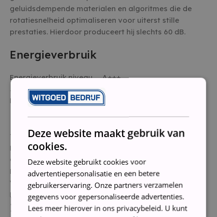
geluidsdempende materialen en algoritmes die de
rotatiesnelheid optimaliseren voor uiterst stille
prestaties. Hierdoor produceert hij slechts 60 dB.
Energieverbruik
Energieverbruik niveau
A+++
Jaarlijks energieverbruik in kWh
174 kWh
Energie besparing
Ja
Droogkenmerken
Deze website maakt gebruik van
Type drogerWarmtepompdroger
cookies.
Laadvermogen wasdroger
9 kg
Geluidsniveau drogen64
Deze website gebruikt cookies voor
Programmaduur katoen maximale belading188
advertentiepersonalisatie en een betere
Vochtigheid sensorJa
gebruikerservaring. Onze partners verzamelen
Heeft anti-kreuk faseJa
gegevens voor gepersonaliseerde advertenties.
Instellingen en functies
Lees meer hierover in ons privacybeleid. U kunt