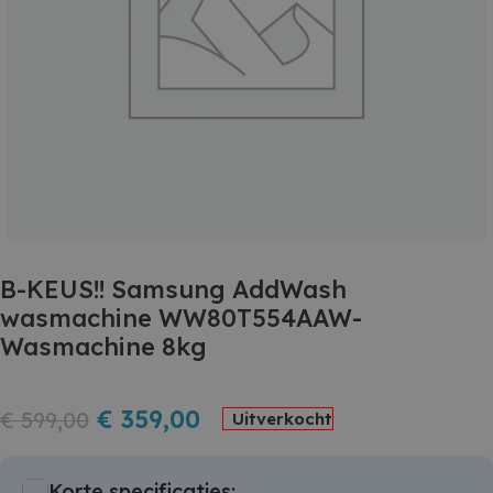
B-KEUS!! Samsung AddWash
wasmachine WW80T554AAW-
Wasmachine 8kg
€
359,00
€
599,00
Uitverkocht
Korte specificaties: