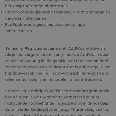
het wasprogramma al gestart is
Stoom: voor hygiënische reiniging, doodt bacteriën en
verwijdert allergenen
EcoBubble: energiezuinig wassen op lage
temperaturen
Samsung 9kg wasmachine met AddWash
Addwash:
Als je iets vergeten bent, kun je met de AddWash deur
snel en eenvoudig kledingstukken of meer wasmiddel
toevoegen als de was al draait. Het is ook mogelijk om
handgewassen kleding in de wasmachine te doen om
alleen maar even snel te spoelen of centrifugeren.
Stoom: Het krachtige Hygiënisch stoomprogramma is
bedoeld om je waskwaliteit te verbeteren zonder
tijdrovende voorbehandelingen. De stoom dringt diep
door in ieder kledingstuk en maakt hardnekkig vuil los
en verwijdert 99,9% van de bacteriën en inactieve