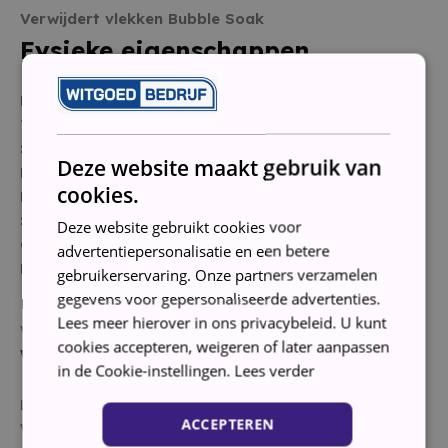
Verwijdert vlekken Bubble Soak
Fysieke eigenschappen
Kleurwit
Top load of voorlader Voorlader
Stand displayRecht
Deze website maakt gebruik van
Materiaal tuimelaar RVS
cookies.
Positie deur scharnierLinks
Snoerlengte1.50 m
Deze website gebruikt cookies voor
Gewicht0.07 kg
advertentiepersonalisatie en een betere
Product gewicht0.07 kg
gebruikerservaring. Onze partners verzamelen
Energie- en waterverbruik
gegevens voor gepersonaliseerde advertenties.
Lees meer hierover in ons privacybeleid. U kunt
Warm water verbinding Nee
cookies accepteren, weigeren of later aanpassen
Waskenmerken
in de Cookie-instellingen.
Lees verder
Laadvermogen wasmachine 9 kg
ACCEPTEREN
Wasresultaat Klasse A