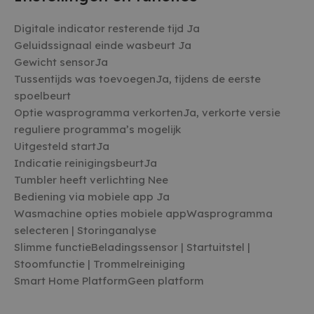
CookieScriptConsent
4 weken 2
Deze co
CookieScript
dagen
gebruikt
witgoedbedrijf.nl
Digitale indicator resterende tijd Ja
Cookie-S
service 
Geluidssignaal einde wasbeurt Ja
cookiev
Gewicht sensorJa
bezoeker
onthoud
Tussentijds was toevoegenJa, tijdens de eerste
banner 
Script.c
spoelbeurt
noodzake
Google Privacy Policy
te werke
Optie wasprogramma verkortenJa, verkorte versie
reguliere programma’s mogelijk
cf_clearance
1 jaar
Deze co
Cloudflare, Inc.
gebruikt
.witgoedbedrijf.nl
Uitgesteld startJa
CloudFla
vertrou
Indicatie reinigingsbeurtJa
te identi
Tumbler heeft verlichting Nee
beveilig
op basis
Bediening via mobiele app Ja
adres va
te omzei
Wasmachine opties mobiele appWasprogramma
essentie
selecteren | Storinganalyse
onderst
veilighe
Slimme functieBeladingssensor | Startuitstel |
website 
het bied
Stoomfunctie | Trommelreiniging
bescher
kwaadaa
Smart Home PlatformGeen platform
bezoeker