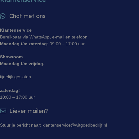
ingesloten
gebruikt, e
microsoft-
op het mo
scripts.
eerste bez
Algemeen wordt
Chat met ons
informatie
aangenomen
om de pres
dat het
website te
synchroniseert
te verbete
Klantenservice
tussen veel
gebruikers
verschillende
Bereikbaar via WhatsApp, e-mail en telefoon
begrijpen.
Microsoft-
Maandag t/m zaterdag:
09:00 – 17:00 uur
domeinen,
sbjs_udata
.witgoedbedrijf.nl
Sessie
Deze cooki
waardoor
gebruikt o
gebruikers
gebruikers
Showroom
kunnen worden
gegevens o
gevolgd.
Maandag t/m vrijdag:
de effectiv
reclameca
monitoren 
tijdelijk gesloten
analyseren
gebruikers
website te 
zaterdag:
sbjs_session
.witgoedbedrijf.nl
29 minuten 55
Deze cooki
10:00 – 17:00 uur
seconden
gebruikt o
gebruikersa
sessies te
Liever mailen?
prestaties 
bruikbaarh
website te 
Stuur je bericht naar: klantenservice@witgoedbedrijf.nl
zodat u ku
hoe bezoe
met de web