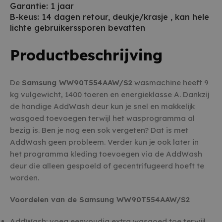
Garantie: 1 jaar
B-keus: 14 dagen retour, deukje/krasje , kan hele
lichte gebruikerssporen bevatten
Productbeschrijving
De
Samsung WW90T554AAW/S2
wasmachine heeft 9
kg vulgewicht, 1400 toeren en energieklasse A. Dankzij
de handige AddWash deur kun je snel en makkelijk
wasgoed toevoegen terwijl het wasprogramma al
bezig is. Ben je nog een sok vergeten? Dat is met
AddWash geen probleem. Verder kun je ook later in
het programma kleding toevoegen via de AddWash
deur die alleen gespoeld of gecentrifugeerd hoeft te
worden.
Voordelen van de Samsung WW90T554AAW/S2
AddWash: voeg eenvoudig extra wasgoed toe terwijl