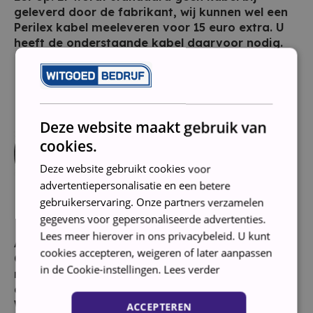
geleverd door de fabrikant, wij kunnen wel een
Perilex kabel meeleveren voor 15 euro extra.
U
heeft de onderstaande kabel daarvoor nodig.
Deze website maakt gebruik van
cookies.
Deze website gebruikt cookies voor
advertentiepersonalisatie en een betere
gebruikerservaring. Onze partners verzamelen
gegevens voor gepersonaliseerde advertenties.
Lees meer hierover in ons privacybeleid. U kunt
Aansluiten
cookies accepteren, weigeren of later aanpassen
Om dit keramische fornuis correct aan te sluiten
in de Cookie-instellingen.
Lees verder
moet je over een 2 of fase 3-aansluiting.
Dat is
dus niet de standaard aansluiting van 220 volt.
Wij kunnen dit fornuis voor je aansluiten, de
ACCEPTEREN