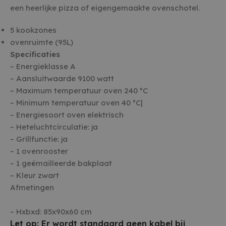
een heerlijke pizza of eigengemaakte ovenschotel.
5 kookzones
ovenruimte (95L)
Specificaties
– Energieklasse A
– Aansluitwaarde 9100 watt
– Maximum temperatuur oven 240 ºC
– Minimum temperatuur oven 40 ºC|
– Energiesoort oven elektrisch
– Heteluchtcirculatie: ja
– Grillfunctie: ja
– 1 ovenrooster
– 1 geëmailleerde bakplaat
– Kleur zwart
Afmetingen
– Hxbxd: 85x90x60 cm
Let op: Er wordt standaard geen kabel bij