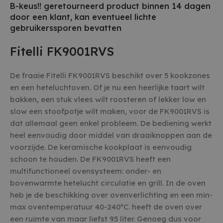
B-keus!! geretourneerd product binnen 14 dagen
door een klant, kan eventueel lichte
gebruikerssporen bevatten
Fitelli FK9001RVS
De fraaie Fitelli FK9001RVS beschikt over 5 kookzones
en een heteluchtoven. Of je nu een heerlijke taart wilt
bakken, een stuk vlees wilt roosteren of lekker low en
slow een stoofpotje wilt maken, voor de FK9001RVS is
dat allemaal geen enkel probleem. De bediening werkt
heel eenvoudig door middel van draaiknoppen aan de
voorzijde. De keramische kookplaat is eenvoudig
schoon te houden. De FK9001RVS heeft een
multifunctioneel ovensysteem: onder- en
bovenwarmte hetelucht circulatie en grill. In de oven
heb je de beschikking over ovenverlichting en een min-
max oventemperatuur 40-240ºC. heeft de oven over
een ruimte van maar liefst 95 liter. Genoeg dus voor