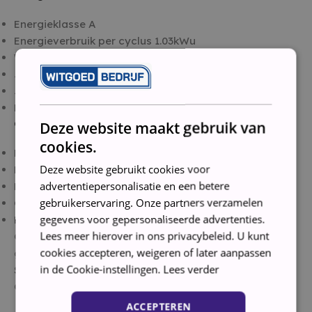
Energieklasse A
Energieverbruik per cyclus 1.03kWu
Waterconsumptie per cyclus 11.5l
Jaarlijks energieverbruik 295kWu
Jaarlijks waterverbruik 3220l
Netbelasting 1800W
Gewicht en omvang
Deze website maakt gebruik van
cookies.
Breedte 598mm
Deze website gebruikt cookies voor
Diepte 600mm
advertentiepersonalisatie en een betere
Hoogte 850mm
gebruikerservaring. Onze partners verzamelen
Gewicht 41400g
gegevens voor gepersonaliseerde advertenties.
Handleiding wordt niet meegeleverdConditie:
Lees meer hierover in ons privacybeleid. U kunt
Gebruikt, volledig nagelopen, gereviseerd en
cookies accepteren, weigeren of later aanpassen
gereinigd
in de Cookie-instellingen.
Lees verder
Staat: Tweedehands
Garantie: 3 maanden
ACCEPTEREN