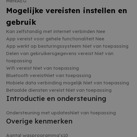
MerkAEG
AANBIEDER /
NAAM
VERVALDATUM
OMSCHR
Mogelijke vereisten instellen en
DOMEIN
_GRECAPTCHA
5 maanden 4
Google 
Google LLC
gebruik
weken
plaatst 
www.google.com
noodzake
(_GRECA
Kan zelfstandig met internet verbinden Nee
wanneer
App vereist voor gehele functionaliteit Nee
uitgevoe
op de ri
App werkt op besturingssysteem Niet van toepassing
CookieScriptConsent
4 weken 2
Deze co
CookieScript
Delen van gebruikersgegevens vereist Niet van
dagen
gebruikt
witgoedbedrijf.nl
toepassing
Cookie-S
service 
Wifi vereist Niet van toepassing
cookiev
bezoeker
Bluetooth vereistNiet van toepassing
onthoud
Mobiele data verbinding mogelijk Niet van toepassing
banner 
Script.c
Betaalde diensten vereist Niet van toepassing
noodzake
Google Privacy Policy
te werke
Introductie en ondersteuning
cf_clearance
1 jaar
Deze co
Cloudflare, Inc.
gebruikt
.witgoedbedrijf.nl
Ondersteuning met updatesNiet van toepassing
CloudFla
vertrou
Overige kenmerken
te identi
beveilig
op basis
adres va
Aantal wasprogramma’s10