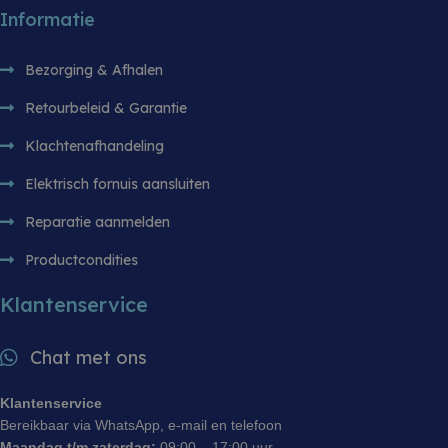
sbjs_session
.witgoedbedrijf.nl
29 minuten 55
Deze cooki
Informatie
seconden
gebruikt o
gebruikersa
sessies te
prestaties 
Bezorging & Afhalen
bruikbaarh
website te 
Retourbeleid & Garantie
zodat u ku
hoe bezoe
met de web
Klachtenafhandeling
Elektrisch fornuis aansluiten
Reparatie aanmelden
Productcondities
Klantenservice
Chat met ons
Klantenservice
Bereikbaar via WhatsApp, e-mail en telefoon
Maandag t/m zaterdag:
09:00 – 17:00 uur