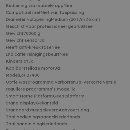
te omzei
Bediening via mobiele appNee
essentie
onderst
Compatibel metNiet van toepassing
veilighe
website 
Diameter vulopeningMedium (30 t/m 33 cm)
het bied
bescher
Geschikt voor professioneel gebruikNee
kwaadaa
Gewicht70000 g
bezoeker
Gewicht sensorJa
Heeft anti-kreuk faseNee
Indicatie reinigingsbeurtNee
AANBIEDER /
KinderslotJa
NAAM
VERVALD
AANBIEDER /
DOMEIN
NAAM
VERVALDATUM
OMSCHRIJ
Koolborstelloze motorJa
DOMEIN
woodmart_recently_viewed_products
welcomebaby.sk
1 wee
ModelL6FB7400
witgoedbedrijf.nl
_ga
1 jaar 1 maand
Deze cooki
Google LLC
AANBIEDER /
NAAM
VERVALDATUM
OMSCHRIJVING
Optie wasprogramma verkortenJa, verkorte versie
gekoppeld
.witgoedbedrijf.nl
DOMEIN
Universal A
reguliere programma’s mogelijk
een belangr
IDE
1 jaar
Deze cookie
Google LLC
van de me
Smart Home PlatformGeen platform
wordt ingesteld
.doubleclick.net
gebruikte 
door
Stand displayGekanteld
van Google
Doubleclick en
wordt gebr
voert informatie
Standaard meegeleverdAanvoerslang
unieke geb
uit over hoe de
ondersche
Taal bedieningspaneelNederlands
eindgebruiker
willekeuri
de website
nummer toe
Taal handleidingNederlands
gebruikt en over
klant-ID. He
eventuele