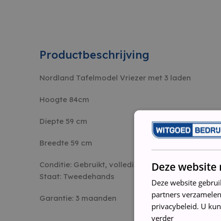
Productbeschrijving
Nordland Tafelmodel Vriezer met 3 laden
Hoogte 84cm
Diepte 59 cm
Breedte 59 cm
Deze website 
Conditie: Gebruikt, volledig nagelopen, gerevisee
Staat: Tweedehands
Deze website gebrui
partners verzamelen
Garantie: 3 maanden
privacybeleid. U kun
verder