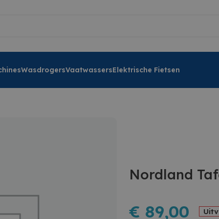
hines
Wasdrogers
Vaatwassers
Elektrische Fietsen
Nordland Taf
€
89,00
Uit