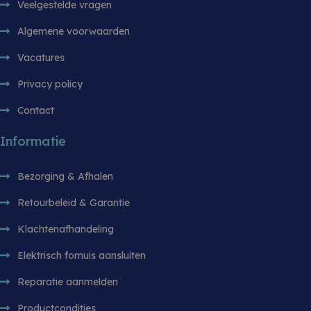
de effectiv
Veelgestelde vragen
reclameca
monitoren 
Algemene voorwaarden
analyseren
gebruikers
website te 
Vacatures
sbjs_session
.witgoedbedrijf.nl
29 minuten 55
Deze cooki
seconden
gebruikt o
Privacy policy
gebruikersa
sessies te
Contact
prestaties 
bruikbaarh
website te 
Informatie
zodat u ku
hoe bezoe
met de web
Bezorging & Afhalen
Retourbeleid & Garantie
Klachtenafhandeling
Elektrisch fornuis aansluiten
Reparatie aanmelden
Productcondities