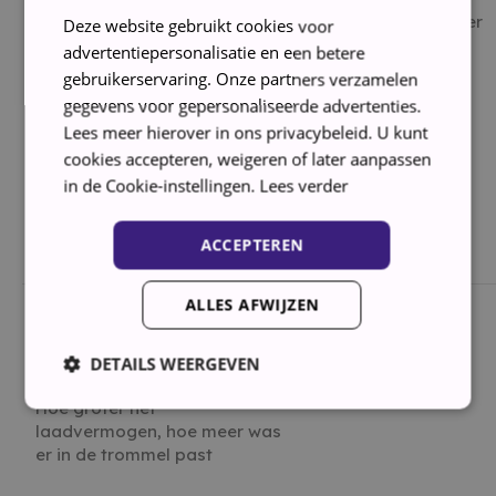
Warmtepompdroger: Werkt
Warmtepompdroger
hetzelfde als de
Deze website gebruikt cookies voor
condensdroger, alleen is de
advertentiepersonalisatie en een betere
droogtemperatuur lager en
gebruikerservaring. Onze partners verzamelen
kost het minder energie en
gegevens voor gepersonaliseerde advertenties.
meer tijd om kleding te
Lees meer hierover in ons privacybeleid. U kunt
drogen. Luchtafvoerdroger:
cookies accepteren, weigeren of later aanpassen
Hierbij wordt de warme en
in de Cookie-instellingen.
Lees verder
vochtige lucht via een buis
afgevoerd door de muur of
het raam.
ACCEPTEREN
ALLES AFWIJZEN
Laadvermogen (was)
Laadvermogen (was)
DETAILS WEERGEVEN
8kg
Hoe groter het
laadvermogen, hoe meer was
er in de trommel past
Strikt noodzakelijk
Prestatie
Targeting
Functioneel