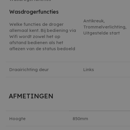
CloudFla
vertrou
Wasdrogerfuncties
te identi
beveilig
op basis
Antikreuk,
Welke functies de droger
adres va
Trommelverlichting,
te omzei
allemaal kent. Bij bediening via
essentie
Uitgestelde start
Wifi wordt zowel het op
onderst
veilighe
afstand bedienen als het
website 
aflezen van de status bedoeld
het bied
bescher
kwaadaa
bezoeker
Draairichting deur
Links
AANBIEDER /
NAAM
VERVALD
AANBIEDER /
DOMEIN
NAAM
VERVALDATUM
OMSCHRIJ
AFMETINGEN
DOMEIN
woodmart_recently_viewed_products
welcomebaby.sk
1 wee
witgoedbedrijf.nl
_ga
1 jaar 1 maand
Deze cooki
Google LLC
AANBIEDER /
NAAM
VERVALDATUM
OMSCHRIJVING
gekoppeld
.witgoedbedrijf.nl
DOMEIN
Universal A
een belangr
Hoogte
850mm
IDE
1 jaar
Deze cookie
Google LLC
van de me
wordt ingesteld
.doubleclick.net
gebruikte 
door
van Google