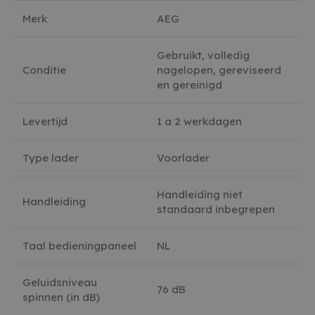
Merk
AEG
Gebruikt, volledig
Conditie
nagelopen, gereviseerd
en gereinigd
Levertijd
1 a 2 werkdagen
Type lader
Voorlader
Handleiding niet
Handleiding
standaard inbegrepen
Taal bedieningpaneel
NL
Geluidsniveau
76 dB
spinnen (in dB)