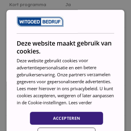
Kort programma
Ja
Verkort programma
Ja
Materiaal kuip
RVS
Deze website maakt gebruik van
cookies.
Aandrijfmechanisme
Koolborstels
motor
Deze website gebruikt cookies voor
advertentiepersonalisatie en een betere
Maximale
gebruikerservaring. Onze partners verzamelen
95 °C
reinigingstemperatuur
gegevens voor gepersonaliseerde advertenties.
Lees meer hierover in ons privacybeleid. U kunt
Hoogte
85 cm
cookies accepteren, weigeren of later aanpassen
in de Cookie-instellingen.
Lees verder
Breedte
60 cm
ACCEPTEREN
Diepte
60 cm