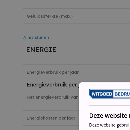
Geluidssterkte (max.)
Alles
sluiten
ENERGIE
Energieverbruik per jaar
Energieverbruik per jaar
Het energieverbruik van het apparaat in kWh per
Deze website 
Energiekosten per jaar
Deze website gebrui