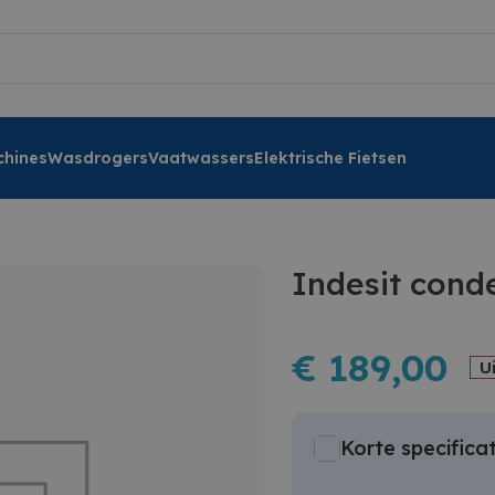
hines
Wasdrogers
Vaatwassers
Elektrische Fietsen
Indesit conde
€
189,00
U
Korte specificat