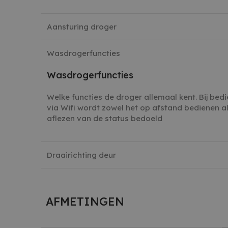
MUID
Microsof
sbjs_current
.w
Corporat
.bing.co
Aansturing droger
sbjs_first_add
.w
Wasdrogerfuncties
sbjs_first
.w
Wasdrogerfuncties
Welke functies de droger allemaal kent. Bij bed
via Wifi wordt zowel het op afstand bedienen al
aflezen van de status bedoeld
sbjs_udata
.w
Draairichting deur
sbjs_session
.w
AFMETINGEN