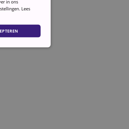
er in ons
stellingen.
Lees
EPTEREN
ing en accountbeheer. De
cookie (_GRECAPTCHA)
 de risicoanalyse.
ript.com-service om de
. De cookie-banner van
e werken.
e-service om vertrouwd