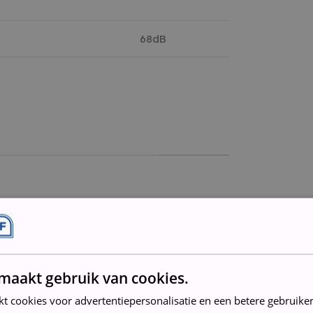
68dB
559,55kWh
 jaar.
maakt gebruik van cookies.
€111,91
kt cookies voor advertentiepersonalisatie en een betere gebruike