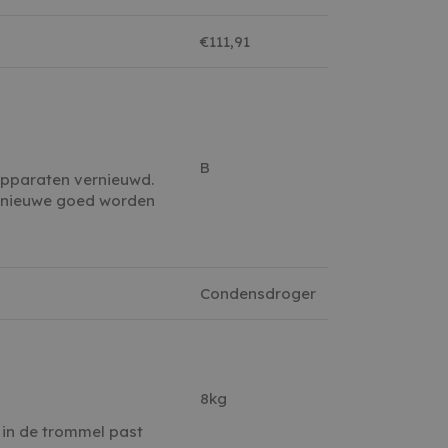
€111,91
B
 apparaten vernieuwd.
e nieuwe goed worden
Condensdroger
8kg
 in de trommel past